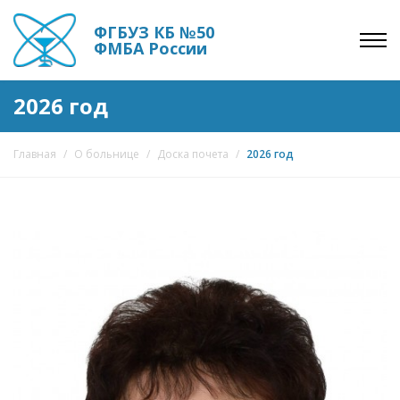
ФГБУЗ КБ №50
ФМБА России
2026 год
Главная
/
О больнице
/
Доска почета
/
2026 год