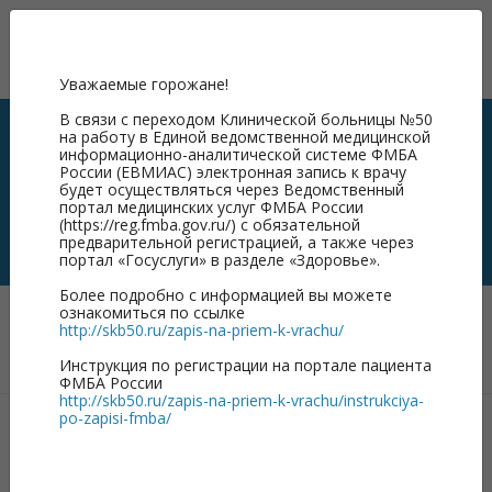
ФГБУЗ КБ №50
ФМБА России
Уважаемые горожане!
В связи с переходом Клинической больницы №50
Хорошая новость для
на работу в Единой ведомственной медицинской
путешественников: с 1 апреля
информационно-аналитической системе ФМБА
России (ЕВМИАС) электронная запись к врачу
продлеваются перевозки по
будет осуществляться через Ведомственный
портал медицинских услуг ФМБА России
«единому» билету на курорты
(https://reg.fmba.gov.ru/) с обязательной
предварительной регистрацией, а также через
Северного Кавказа!
портал «Госуслуги» в разделе «Здоровье».
Более подробно с информацией вы можете
ознакомиться по ссылке
Главная
/
http://skb50.ru/zapis-na-priem-k-vrachu/
Хорошая новость для путешественников: с 1 апреля
продлеваются перевозки по «единому» билету на курорты
Инструкция по регистрации на портале пациента
Северного Кавказа!
ФМБА России
http://skb50.ru/zapis-na-priem-k-vrachu/instrukciya-
po-zapisi-fmba/
С 1 апреля продлеваются перевозки по «единому»
билету на курорты Северного Кавказа!