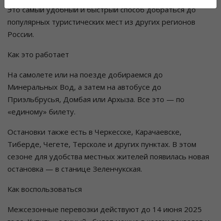
Это самый удобный и быстрый способ добраться до
популярных туристических мест из других регионов
России.
Как это работает
На самолете или на поезде добираемся до
Минеральных Вод, а затем на автобусе до
Приэльбрусья, Домбая или Архыза. Все это — по
«единому» билету.
Остановки также есть в Черкесске, Карачаевске,
Тиберде, Чегете, Терсколе и других пунктах. В этом
сезоне для удобства местных жителей появилась новая
остановка — в станице Зеленчукская.
Как воспользоваться
Межсезонные перевозки действуют до 14 июня 2025