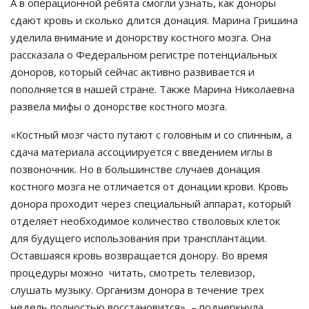
А в операционной ребята смогли узнать, как доноры
сдают кровь и сколько длится донация. Марина Гришина
уделила внимание и донорству костного мозга. Она
рассказала о Федеральном регистре потенциальных
доноров, который сейчас активно развивается и
пополняется в нашей стране. Также Марина Николаевна
развела мифы о донорстве костного мозга.
«Костный мозг часто путают с головным и со спинным, а
сдача материала ассоциируется с введением иглы в
позвоночник. Но в большинстве случаев донация
костного мозга не отличается от донации крови. Кровь
донора проходит через специальный аппарат, который
отделяет необходимое количество стволовых клеток
для будущего использования при трансплантации.
Оставшаяся кровь возвращается донору. Во время
процедуры можно читать, смотреть телевизор,
слушать музыку. Организм донора в течение трех
недель полностью восстановится», – подчеркнула